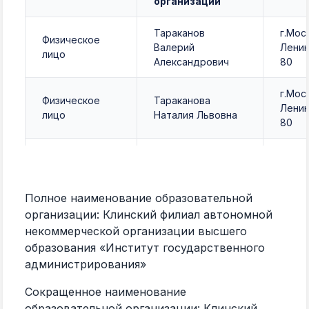
организации
Тараканов
г.Мос
Физическое
Валерий
Ленин
лицо
Александрович
80
г.Мос
Физическое
Тараканова
Ленин
лицо
Наталия Львовна
80
Тараканов
г.Мос
Физическое
Александр
Ленин
лицо
Валериевич
80
Полное наименование образовательной
организации: Клинский филиал
автономной
г.Мос
Физическое
Тараканов Иван
Ленин
некоммерческой организации высшего
лицо
Валериевич
80
образования «Институт государственного
администрирования»
Сокращенное наименование
образовательной организации: Клинский