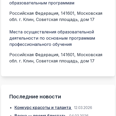
образовательным программам
119330, г.
ООО «БИЗНЕС АЛЬЯНС»
Мосфильмо
Российская Федерация, 141601, Московская
помещение
обл. г. Клин, Советская площадь, дом 17
Тверская 
ОАО «КСК «Ржевский»
Центральн
Места осуществления образовательной
деятельности по основным программам
г. Тверь,
профессионального обучения
ООО "АЛЬФА"
д. 99
Российская Федерация, 141601, Московская
обл. г. Клин, Советская площадь, дом 17
Последние новости
Конкурс красоты и таланта
12.03.2026
Весна — время блистать
04.03.2026