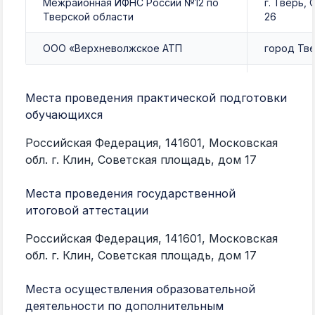
Межрайонная ИФНС России №12 по
г. Тверь, 
Тверской области
26
ООО «Верхневолжское АТП
город Тве
ООО «РЕГИОНЭНЕРГОСТРОЙ»
МО, г. Мыт
Места проведения практической подготовки
115088, г.
обучающихся
ООО «Интер Формула Строй»
Южнопорто
строение 
Российская Федерация, 141601, Московская
обл. г. Клин, Советская площадь, дом 17
125045 г. 
ООО «Панорама»
Магистрал
Места проведения государственной
итоговой аттестации
117042, г.
ООО «Стрим Интернэшнл»
Кадырова
Российская Федерация, 141601, Московская
обл. г. Клин, Советская площадь, дом 17
115516, г
ООО «МЕГАПОЛИС ГРУПП»
улица, дом
Места осуществления образовательной
помещени
деятельности по дополнительным