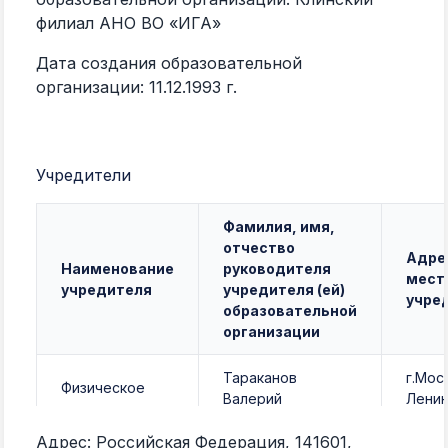
филиал
АНО ВО «ИГА»
Дата создания образовательной
организации:
11.12.1993 г.
Учредители
Фамилия, имя,
отчество
Адре
Наименование
руководителя
мест
учредителя
учредителя (ей)
учре
образовательной
организации
Тараканов
г.Мос
Физическое
Валерий
Ленин
лицо
Александрович
80
Адрес:
Российская Федерация, 141601,