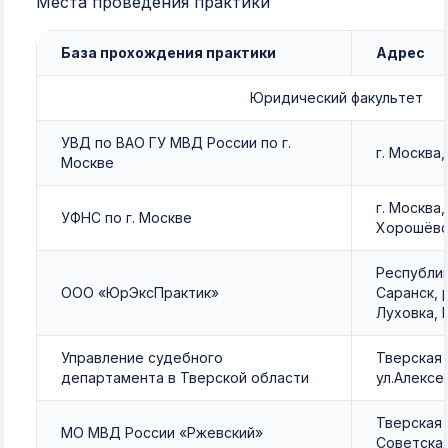
Места проведения практики
База прохождения практики
Адрес
Юридический факультет
УВД по ВАО ГУ МВД России по г.
г. Москва,
Москве
г. Москва
УФНС по г. Москве
Хорошёвск
Республи
ООО «ЮрЭксПрактик»
Саранск, 
Луховка, 
Управление судебного
Тверская 
департамента в Тверской области
ул.Алексее
Тверская 
МО МВД России «Ржевский»
Советская