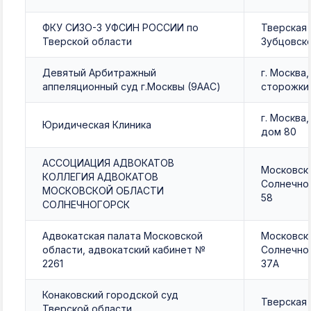
ФКУ СИЗО-3 УФСИН РОССИИ по
Тверская 
Тверской области
Зубцовско
Девятый Арбитражный
г. Москва
аппеляционный суд г.Москвы (9ААС)
сторожки,
г. Москва
Юридическая Клиника
дом 80
АССОЦИАЦИЯ АДВОКАТОВ
Московска
КОЛЛЕГИЯ АДВОКАТОВ
Солнечног
МОСКОВСКОЙ ОБЛАСТИ
58
СОЛНЕЧНОГОРСК
Адвокатская палата Московской
Московска
области, адвокатский кабинет №
Солнечног
2261
37А
Конаковский городской суд
Тверская 
Тверской области