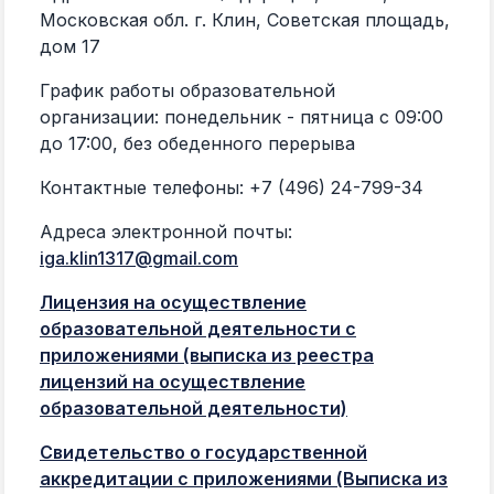
Московская обл. г. Клин, Советская площадь,
г.Мос
Физическое
Тараканова
Ленин
дом 17
лицо
Наталия Львовна
80
График работы образовательной
организации:
понедельник - пятница с 09:00
Тараканов
г.Мос
Физическое
Александр
Ленин
до 17:00, без обеденного перерыва
лицо
Валериевич
80
Контактные телефоны: +7 (496) 24-799-34
г.Мос
Физическое
Тараканов Иван
Адреса электронной почты:
Ленин
лицо
Валериевич
iga.klin1317@gmail.com
80
Лицензия на осуществление
образовательной деятельности с
приложениями (выписка из реестра
лицензий на осуществление
образовательной деятельности)
Свидетельство о государственной
аккредитации c приложениями (Выписка из