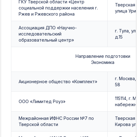
ГКУ Тверской области «Центр
Тверская 
социальной поддержки населения г.
улица Уриц
Ржев и Ржевского района
Ассоциация ДПО «Научно-
г. Тула, у
исследовательский
д.15
образовательный центр»
Направление подготовки
Экономика
г. Москва,
Акционерное общество «Комплект»
58
115114, г.
ООО «Лимитед Роуз»
набережна
Межрайонная ИФНС России №7 по
Тверская 
Тверской области
Кирова ул,