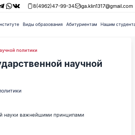
8(4962)47-99-34
iga.klin1317@gmail.com
нституте
Виды образования
Абитуриентам
Нашим студент
аучной политики
дарственной научной
политики
ой науки важнейшими принципами