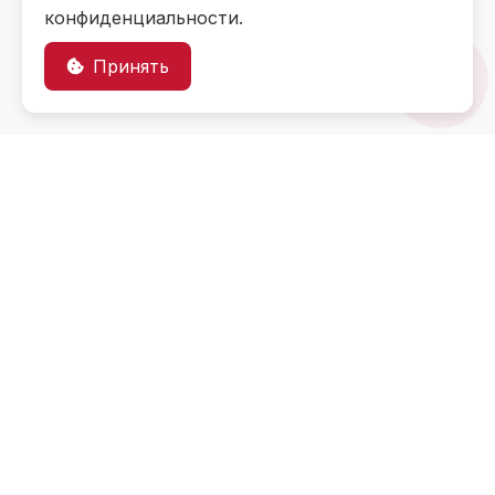
конфиденциальности.
Принять
Информация об
образовательном
учреждении
Контакты
Приемная комиссия
+7 (499) 131-99-79
Часы работы
+7 (499) 131-91-88
Пн-Чт.: 08:00-18:00