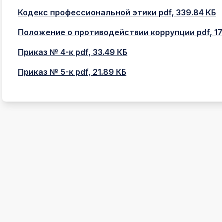
Кодекс профессиональной этики
pdf
, 339.84 КБ
Положение о противодействии коррупции
pdf
, 1
Приказ № 4-к
pdf
, 33.49 КБ
Приказ № 5-к
pdf
, 21.89 КБ