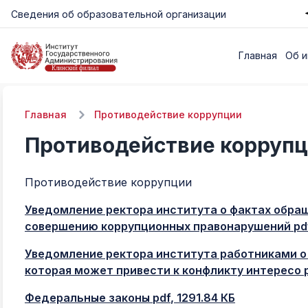
Сведения об образовательной организации
Главная
Об и
Главная
Противодействие коррупции
Противодействие корруп
Противодействие коррупции
Уведомление ректора института о фактах обращ
совершению коррупционных правонарушений
pd
Уведомление ректора института работниками о
которая может привести к конфликту интересо
Федеральные законы
pdf
, 1291.84 КБ