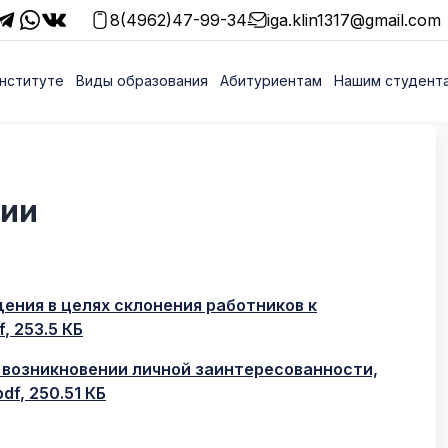
8(4962)47-99-34
iga.klin1317@gmail.com
нституте
Виды образования
Абитуриентам
Нашим студент
ции
ения в целях склонения работников к
f
, 253.5 КБ
 возникновении личной заинтересованности,
pdf
, 250.51 КБ