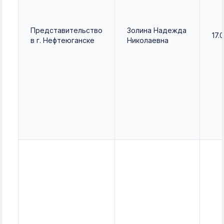
Представительство
Золина Надежда
17.0
в г. Нефтеюганске
Николаевна