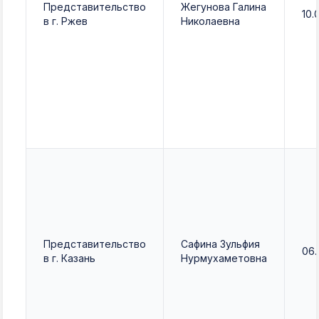
Представительство
Жегунова Галина
10.
в г. Ржев
Николаевна
Представительство
Сафина Зульфия
06.
в г. Казань
Нурмухаметовна